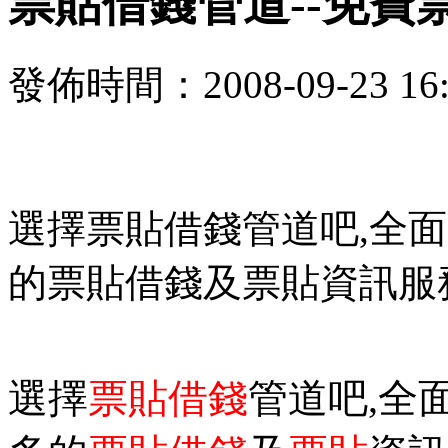
票貼借錢管道--免費
發佈時間：2008-09-23 16
選擇票貼借錢管道吧,全
的票貼借錢及票貼資訊服
選擇
票貼借錢
管道吧,全