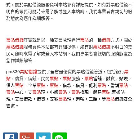
式，關於票貼借錢服務資料本站都有詳細提供，如有對票貼借錢不
明白的眾民可隨時來電了解或登入本站網，我們專業者會親切的服
務態度為您作詳細解答。
票貼借錢
其實就是以一種支票兌現進行
票貼
的一種
借錢
方式，關於
票貼借錢
服務資料本站都有詳細提供，如有對
票貼借錢
不明白的眾
民可隨時來電了解或登入本站網，我們專業者會親切的服務態度為
您作詳細解答。
pm330
票貼借錢
提供了全省最優質的票貼借錢管道，包括銀行
票
貼
，信貸，借錢，民間
票貼
，
票貼
服務，
票貼
當舖，融資，貼現，
個人
票貼
，企業
票貼
，
票貼
，借款，借貸，低利
票貼
，當舖
票貼
，
票貼
中心，支
票貼
現，小額
票貼
，
票貼
換現，簡易
票貼
,票據貼
現，支票借款，借貸，支客
票貼
現，週轉，二胎，等
票貼
借錢安全
管道。