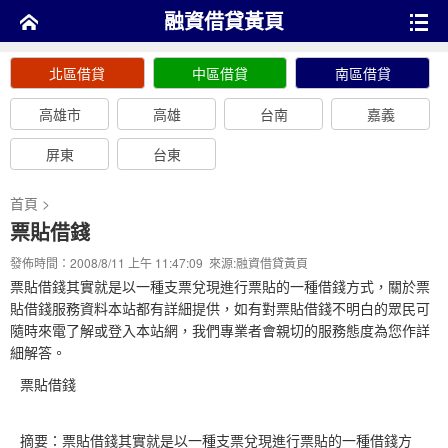
融資借貸黃頁
北區借貸
中區借貸
南區借貸
高雄市
高雄
台南
嘉義
屏東
台東
首頁
>
票貼借錢
發佈時間：2008/8/11 上午 11:47:09 來源:
融資借貸黃頁
票貼借錢其實就是以一種支票兌現進行票貼的一種借錢方式，關於票
貼借錢服務資料本站都有詳細提供，如有對票貼借錢不明白的眾民可
隨時來電了解或登入本站網，我們專業者會親切的服務態度為您作詳
細解答。
票貼借錢
摘要：票貼借錢其實就是以一種支票兌現進行票貼的一種借錢方