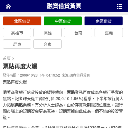
融資借貸黃頁
北區借貸
中區借貸
南區借貸
高雄市
高雄
台南
嘉義
屏東
台東
首頁
>
票貼再度火爆
發佈時間：2009/10/23 下午 04:19:52 來源:
融資借貸黃頁
票貼再度火爆
隨著商業銀行信貸投放的緩慢轉向，
票貼
業務再度成為各銀行爭奪的
焦點。記者昨天從工商銀行(5.20,0.10,1.96%)獲悉，下半年該行將大
力拓展
票貼
業務。有分析人士認為，由於存貸款期限錯位嚴重，銀行
間市場上的短期資金更為寬裕，短期票據由此成為一個不錯的投資管
道。
央行資料顯示，今年1、2月份票據融資分別高達6239億元、4870億