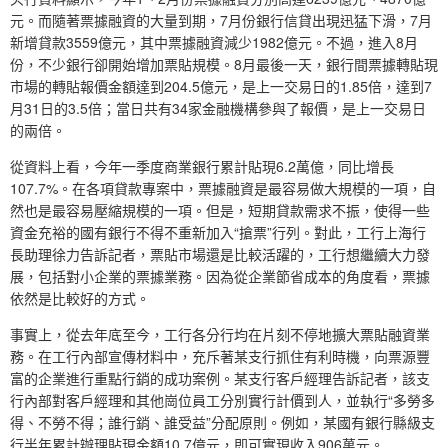
元。而隨著票據融資的大量到期，7月份銀行信貸出現迅猛下滑，7月
新增貸款3559億元，其中票據融資減少1982億元。不過，進入8月
份，不少銀行卻開始增加票貼規模。8月最後一天，銀行間票據轉貼現
市場的轉貼報價金額達到204.5億元，是上一交易日的1.85倍，達到7
月31日的3.5倍；當日共有34家金融機構參與了報價，是上一交易日
的兩倍。
從資料上看，今年一季度商業銀行累計貼現6.2萬億，同比增長
107.7%。在各項貸款專案中，票據融資是最容易做大規模的一項，自
然也是最容易壓縮規模的一項。但是，短期貸款需求不振，使得一些
資金充裕的國有銀行不得不重新加入“搶票”行列。對此，工行上海行
長助理徐力告訴記者，票貼市場還是比較活躍的，工行想繼續大力發
展，包括對小企業的票據業務。因為從企業節省成本的角度看，票據
依然是比較好的方式。
事實上，從去年底至今，工行各分行均在片刻不停地擴大票貼融資業
務。在工行內部宣傳材料中，充斥著某支行抓住有利時機，向票源豐
富的企業進行重點行銷的成功案例。某支行客戶經理告訴記者，該支
行內部對客戶經理和其他崗位員工分別實行計價到人，並執行“多勞多
得、不勞不得；誰行銷、誰受益”分配原則。例如，某國有銀行縣級支
行半年累計辦理貼現金額10.7億元，即可實現收入906萬元。