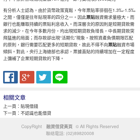
有分析人士認為，由於貨幣政策寬鬆，今年票貼率徘徊在1.3‰-1.5‰
之間，僅僅是往年貼現率的四分之一。因此
票貼
融資需求量極大，而
銀行也能賺取持續的票貼利息收入。而深層次的原因則是短期貸款需
求的減少，在今年多數月份，均出現短期貸款負增長，中長期貸款突
飛猛進的局面；而存款卻出現“活期化”現象。按照資產負債期限匹配
的原則，銀行需要匹配更多的短期貸款，故此不得不向
票貼
融資市場
傾斜。對此，央行上海總部也承認，票據直貼的持續增加在一定程度
上彌補了企業短期貸款的下降。
相關文章
上一頁：
貼現借錢
下一頁：
不認識也能借貸
CopyRight
融資借貸黃頁
© All Rights Reserved
聯絡電話: (02)89820008