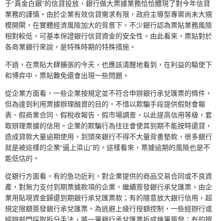
于“真金白銀”的信貸投放，銀行做大票據業務恰恰體現了對今年信貸
業務的謹慎。由於企業有效信貸需求有限，政府主導型專案尚未大規
模開閘，在實體經濟風險加大的背景下，不少銀行認為票貼業務風險
相對較低，可基本保證銀行信貸資金的安全性。由此看來，票貼對於
各商業銀行來說，是特殊時期的特殊措施。
不過，在票貼大肆擴張的今天，也應該清醒地看到，在利益的驅使下
和博弈中，票貼難免還會出現一些問題。
從企業方面看，一些企業按規定並不符合申辦銀行承兌匯票的條件，
但為達到利用票據辦理融資的目的，不惜以欺騙手段提供假財會報
表、假商業合同、假稅收報告、假市場調查，以此提高信用等級，套
取辦理票據的信用。企業的欺騙行為往往會使其到期不能按時還貸，
造成貸款大量逾期使用，到頭來銀行不得不大量背書墊款，很多銀行
就是被這樣的企業“逼上梁山”的。這樣看來，票據逾期的風險也是不
能低估的。
從銀行方面看，有的急功近利，對企業提供的商品交易合同或不良資
產，對無力支付到期票據款項的企業，繼續簽發銀行承兌匯票，由企
業用貼現資金歸還到期銀行承兌匯票款；有的隨意放大銀行信用，超
規定限額簽發銀行承兌匯票。為逃避上級行授額控制，一些經辦行或
經辦部門採取拆分手法，將一筆銀行承兌匯票拆成幾筆簽發；有的擅