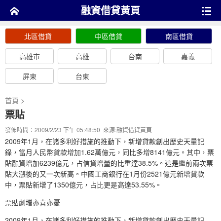
融資借貸黃頁
北區借貸
中區借貸
南區借貸
高雄市
高雄
台南
嘉義
屏東
台東
首頁
>
票貼
發佈時間：2009/2/23 下午 05:48:50 來源:
融資借貸黃頁
2009年1月，在諸多利好措施的推動下，新增貸款創出歷史天量記
錄，當月人民幣貸款增加1.62萬億元，同比多增8141億元。其中，票
貼融資增加6239億元，占信貸增量的比重達38.5%。這是繼前兩次票
貼大漲後的又一次新高。中國工商銀行在1月份2521億元新增貸款
中，票貼新增了1350億元，占比更是高達53.55%。
票貼劇增亦喜亦憂
2009年1月，在諸多利好措施的推動下，新增貸款創出歷史天量記