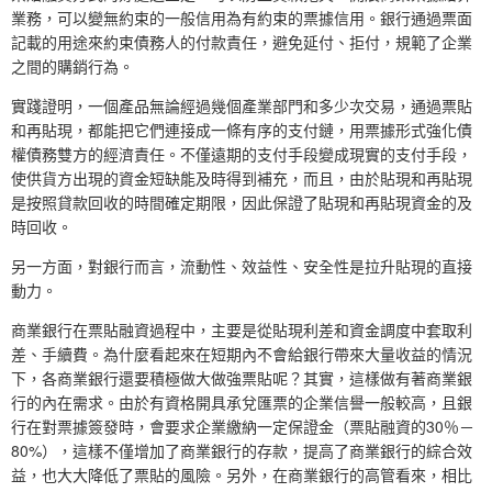
業務，可以變無約束的一般信用為有約束的票據信用。銀行通過票面
記載的用途來約束債務人的付款責任，避免延付、拒付，規範了企業
之間的購銷行為。
實踐證明，一個產品無論經過幾個產業部門和多少次交易，通過票貼
和再貼現，都能把它們連接成一條有序的支付鏈，用票據形式強化債
權債務雙方的經濟責任。不僅遠期的支付手段變成現實的支付手段，
使供貨方出現的資金短缺能及時得到補充，而且，由於貼現和再貼現
是按照貸款回收的時間確定期限，因此保證了貼現和再貼現資金的及
時回收。
另一方面，對銀行而言，流動性、效益性、安全性是拉升貼現的直接
動力。
商業銀行在票貼融資過程中，主要是從貼現利差和資金調度中套取利
差、手續費。為什麼看起來在短期內不會給銀行帶來大量收益的情況
下，各商業銀行還要積極做大做強票貼呢？其實，這樣做有著商業銀
行的內在需求。由於有資格開具承兌匯票的企業信譽一般較高，且銀
行在對票據簽發時，會要求企業繳納一定保證金（票貼融資的30％－
80%），這樣不僅增加了商業銀行的存款，提高了商業銀行的綜合效
益，也大大降低了票貼的風險。另外，在商業銀行的高管看來，相比