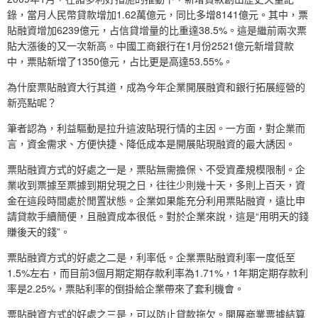
錄，當月人民幣貸款增加1.62萬億元，同比多增8141億元。其中，票
貼融資增加6239億元，占信貸增量的比重達38.5%。這是繼前兩次票
貼大漲後的又一次新高。中國工商銀行在1月份2521億元新增貸款
中，票貼新增了1350億元，占比更是高達53.55%。
為什麼票貼融資大行其道，成為今年企業開展融資和銀行拓展經營的
新亮點呢？
筆者認為，利益驅動是拉升這波貼現行情的主因。一方面，對企業而
言，資金需求、方便快捷、降低成本是開展貼現融資的最大誘因。
票貼融資方式的好處之一是，票貼無需擔保、不受資產規模限制。企
業收到票據至票據到期兌現之日，往往少則幾十天，多則上百天，資
金在這段時間處於閒置狀態。企業如果能充分利用票貼融資，遠比申
請貸款手續簡便，且融資成本很低。對於企業來說，這是“用明天的錢
賺後天的錢”。
票貼融資方式的好處之二是，利率低。企業票貼融資利率一度低至
1.5%左右，而目前3個月期定期存款利率為1.71%，1年期定期存款利
率是2.25%，票貼利率的倒掛給企業帶來了套利機會。
票貼融資方式的好處之三是，可以防止貸款拖欠。開展商業票據結算